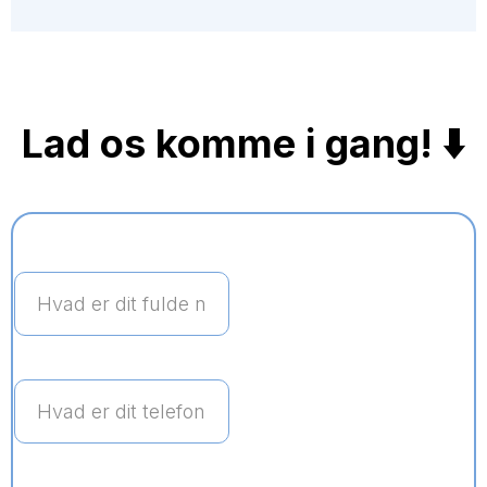
Lad os komme i gang! ⬇️