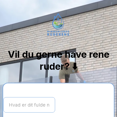
Vil du gerne have rene
ruder? ⬇️